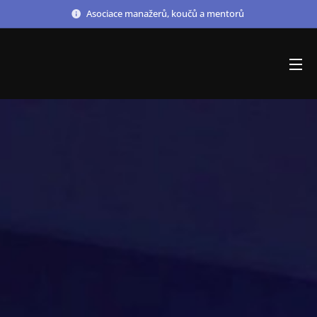
Asociace manažerů, koučů a mentorů